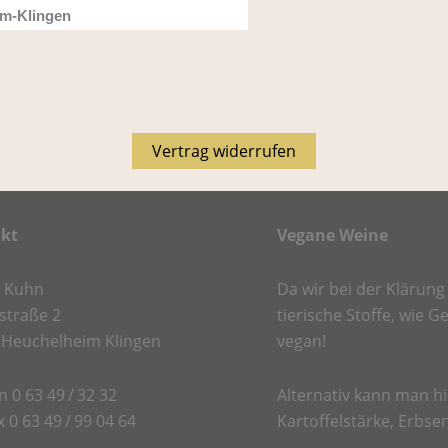
im-Klingen
Vertrag widerrufen
kt
Vegane Weine
r Kuhn
Da wir bei der Klärung
straße 2
tierische Stoffe, wie G
 Heuchelheim Klingen
vegan!
n 0 63 49 / 32 32
Alternativ kann man hie
x 0 63 49 / 99 04 64
Kartoffelstärke, Erbs