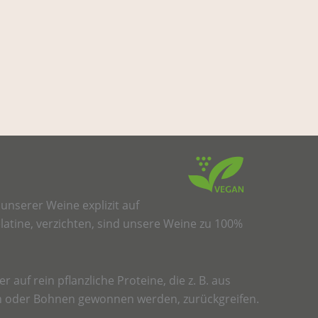
 unserer Weine explizit auf
elatine, verzichten, sind unsere Weine zu 100%
r auf rein pflanzliche Proteine, die z. B. aus
en oder Bohnen gewonnen werden, zurückgreifen.