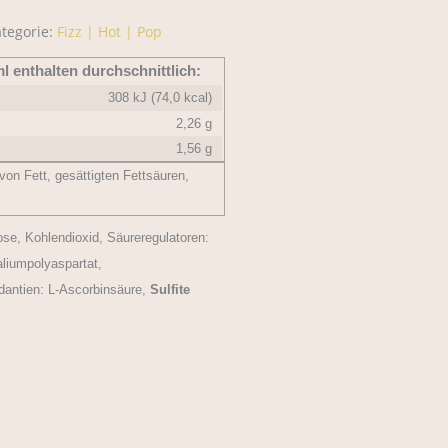
tegorie:
Fizz | Hot | Pop
l enthalten durchschnittlich:
308 kJ (74,0 kcal)
2,26 g
1,56 g
von Fett, gesättigten Fettsäuren,
se, Kohlendioxid, Säureregulatoren:
aliumpolyaspartat,
dantien: L-Ascorbinsäure,
Sulfite