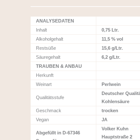
ANALYSEDATEN
Inhalt
0,75 Ltr.
Alkoholgehalt
11,5 % vol
Restsüße
15,6 g/Ltr.
Säuregehalt
6,2 g/Ltr.
TRAUBEN & ANBAU
Herkunft
Weinart
Perlwein
Deutscher Qualit
Qualitätsstufe
Kohlensäure
Geschmack
trocken
Vegan
JA
Volker Kuhn
Abgefüllt in D-67346
Hauptstraße 2