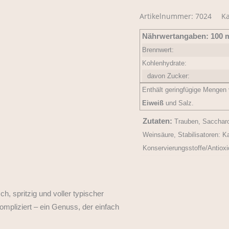
7024
Artikelnummer:
7024
Ka
WHITEFOX
Secco
Nährwertangaben:
100 m
trockenPerlwein
Brennwert:
mit
Kohlenhydrate:
zugesetzter
davon Zucker:
Kohlensäure
Enthält geringfügige Mengen 
Menge
Eiweiß
und Salz.
Zutaten:
Trauben, Saccharo
Weinsäure, Stabilisatoren: K
Konservierungsstoffe/Antioxi
ch, spritzig und voller typischer
ompliziert – ein Genuss, der einfach